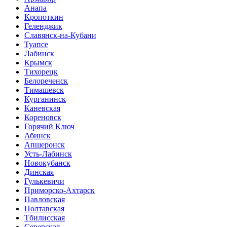
Анапа
Кропоткин
Геленджик
Славянск-на-Кубани
Туапсе
Лабинск
Крымск
Тихорецк
Белореченск
Тимашевск
Курганинск
Каневская
Кореновск
Горячий Ключ
Абинск
Апшеронск
Усть-Лабинск
Новокубанск
Динская
Гулькевичи
Приморско-Ахтарск
Павловская
Полтавская
Тбилисская
Северская