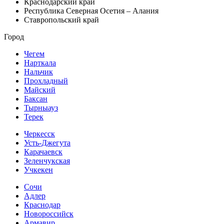
Краснодарский край
Республика Северная Осетия – Алания
Ставропольский край
Город
Чегем
Нарткала
Нальчик
Прохладный
Майский
Баксан
Тырныауз
Терек
Черкесск
Усть-Джегута
Карачаевск
Зеленчукская
Учкекен
Сочи
Адлер
Краснодар
Новороссийск
Армавир