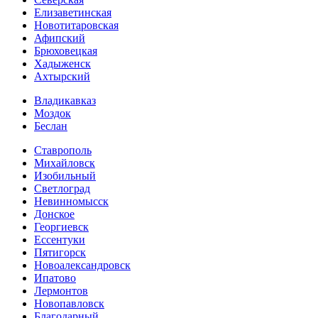
Елизаветинская
Новотитаровская
Афипский
Брюховецкая
Хадыженск
Ахтырский
Владикавказ
Моздок
Беслан
Ставрополь
Михайловск
Изобильный
Светлоград
Невинномысск
Донское
Георгиевск
Ессентуки
Пятигорск
Новоалександровск
Ипатово
Лермонтов
Новопавловск
Благодарный