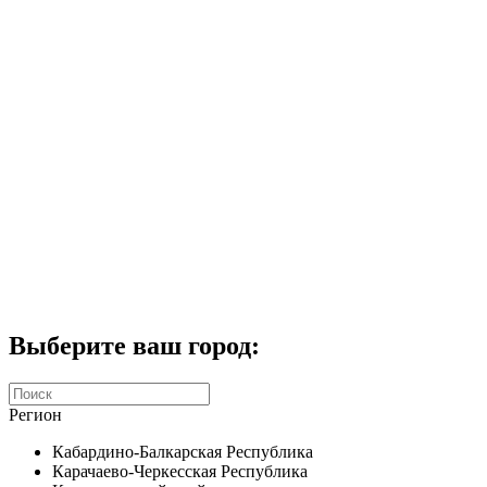
Комплекты домофонов
СКУД
Домофоны CTV
Портфолио
Услуги
Акции
Калькулятор
Контакты
Заказать звонок
Выберите ваш город:
Регион
Кабардино-Балкарская Республика
Карачаево-Черкесская Республика