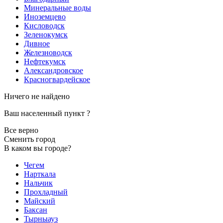
Минеральные воды
Иноземцево
Кисловодск
Зеленокумск
Дивное
Железноводск
Нефтекумск
Александровское
Красногвардейское
Ничего не найдено
Ваш населенный пункт
?
Все верно
Сменить город
В каком вы городе?
Чегем
Нарткала
Нальчик
Прохладный
Майский
Баксан
Тырныауз