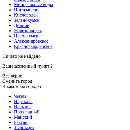
Минеральные воды
Иноземцево
Кисловодск
Зеленокумск
Дивное
Железноводск
Нефтекумск
Александровское
Красногвардейское
Ничего не найдено
Ваш населенный пункт
?
Все верно
Сменить город
В каком вы городе?
Чегем
Нарткала
Нальчик
Прохладный
Майский
Баксан
Тырныауз