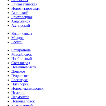
Елизаветинская
Новотитаровская
Афипский
Брюховецкая
Хадыженск
Ахтырский
Владикавказ
Моздок
Беслан
Ставрополь
Михайловск
Изобильный
Светлоград
Невинномысск
Донское
Георгиевск
Ессентуки
Пятигорск
Новоалександровск
Ипатово
Лермонтов
Новопавловск
Благодарный