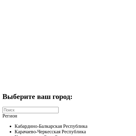
Комплекты домофонов
СКУД
Домофоны CTV
Портфолио
Услуги
Акции
Калькулятор
Контакты
Заказать звонок
Выберите ваш город:
Регион
Кабардино-Балкарская Республика
Карачаево-Черкесская Республика