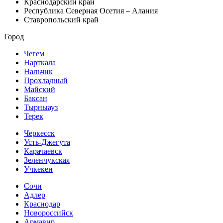
Краснодарский край
Республика Северная Осетия – Алания
Ставропольский край
Город
Чегем
Нарткала
Нальчик
Прохладный
Майский
Баксан
Тырныауз
Терек
Черкесск
Усть-Джегута
Карачаевск
Зеленчукская
Учкекен
Сочи
Адлер
Краснодар
Новороссийск
Армавир