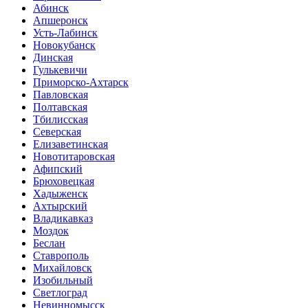
Абинск
Апшеронск
Усть-Лабинск
Новокубанск
Динская
Гулькевичи
Приморско-Ахтарск
Павловская
Полтавская
Тбилисская
Северская
Елизаветинская
Новотитаровская
Афипский
Брюховецкая
Хадыженск
Ахтырский
Владикавказ
Моздок
Беслан
Ставрополь
Михайловск
Изобильный
Светлоград
Невинномысск