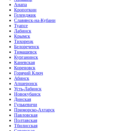
Анапа
Кропоткин
Геленджик
Славянск-на-Кубани
Туапсе
Лабинск
Крымск
Тихорецк
Белореченск
Тимашевск
Курганинск
Каневская
Кореновск
Горячий Ключ
Абинск
Апшеронск
Усть-Лабинск
Новокубанск
Динская
Гулькевичи
Приморско-Ахтарск
Павловская
Полтавская
Тбилисская
Северская