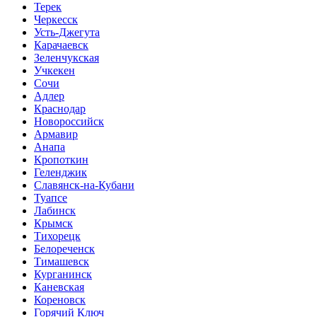
Терек
Черкесск
Усть-Джегута
Карачаевск
Зеленчукская
Учкекен
Сочи
Адлер
Краснодар
Новороссийск
Армавир
Анапа
Кропоткин
Геленджик
Славянск-на-Кубани
Туапсе
Лабинск
Крымск
Тихорецк
Белореченск
Тимашевск
Курганинск
Каневская
Кореновск
Горячий Ключ