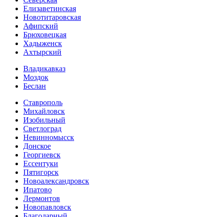
Елизаветинская
Новотитаровская
Афипский
Брюховецкая
Хадыженск
Ахтырский
Владикавказ
Моздок
Беслан
Ставрополь
Михайловск
Изобильный
Светлоград
Невинномысск
Донское
Георгиевск
Ессентуки
Пятигорск
Новоалександровск
Ипатово
Лермонтов
Новопавловск
Благодарный