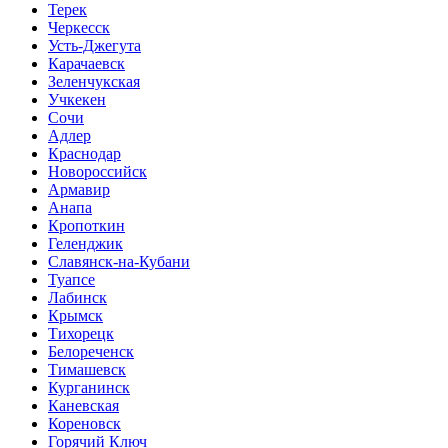
Терек
Черкесск
Усть-Джегута
Карачаевск
Зеленчукская
Учкекен
Сочи
Адлер
Краснодар
Новороссийск
Армавир
Анапа
Кропоткин
Геленджик
Славянск-на-Кубани
Туапсе
Лабинск
Крымск
Тихорецк
Белореченск
Тимашевск
Курганинск
Каневская
Кореновск
Горячий Ключ