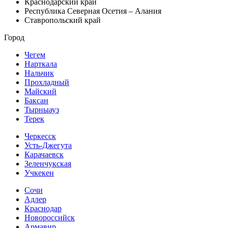
Краснодарский край
Республика Северная Осетия – Алания
Ставропольский край
Город
Чегем
Нарткала
Нальчик
Прохладный
Майский
Баксан
Тырныауз
Терек
Черкесск
Усть-Джегута
Карачаевск
Зеленчукская
Учкекен
Сочи
Адлер
Краснодар
Новороссийск
Армавир