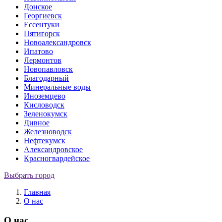
Донское
Георгиевск
Ессентуки
Пятигорск
Новоалександровск
Ипатово
Лермонтов
Новопавловск
Благодарный
Минеральные воды
Иноземцево
Кисловодск
Зеленокумск
Дивное
Железноводск
Нефтекумск
Александровское
Красногвардейское
Выбрать город
Главная
О нас
О нас