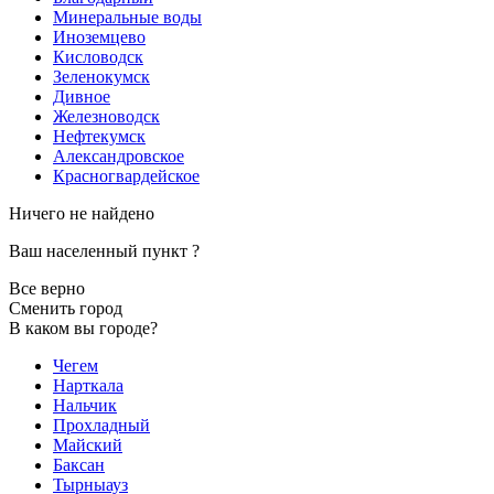
Минеральные воды
Иноземцево
Кисловодск
Зеленокумск
Дивное
Железноводск
Нефтекумск
Александровское
Красногвардейское
Ничего не найдено
Ваш населенный пункт
?
Все верно
Сменить город
В каком вы городе?
Чегем
Нарткала
Нальчик
Прохладный
Майский
Баксан
Тырныауз