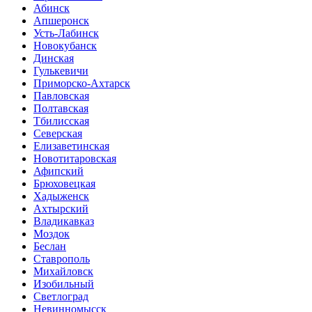
Абинск
Апшеронск
Усть-Лабинск
Новокубанск
Динская
Гулькевичи
Приморско-Ахтарск
Павловская
Полтавская
Тбилисская
Северская
Елизаветинская
Новотитаровская
Афипский
Брюховецкая
Хадыженск
Ахтырский
Владикавказ
Моздок
Беслан
Ставрополь
Михайловск
Изобильный
Светлоград
Невинномысск