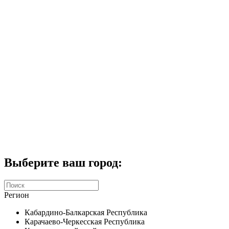
Комплекты домофонов
СКУД
Домофоны CTV
Портфолио
Услуги
Акции
Калькулятор
Контакты
Заказать звонок
Выберите ваш город:
Регион
Кабардино-Балкарская Республика
Карачаево-Черкесская Республика