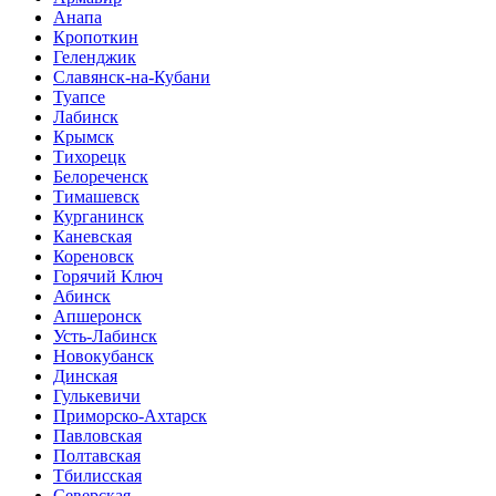
Анапа
Кропоткин
Геленджик
Славянск-на-Кубани
Туапсе
Лабинск
Крымск
Тихорецк
Белореченск
Тимашевск
Курганинск
Каневская
Кореновск
Горячий Ключ
Абинск
Апшеронск
Усть-Лабинск
Новокубанск
Динская
Гулькевичи
Приморско-Ахтарск
Павловская
Полтавская
Тбилисская
Северская