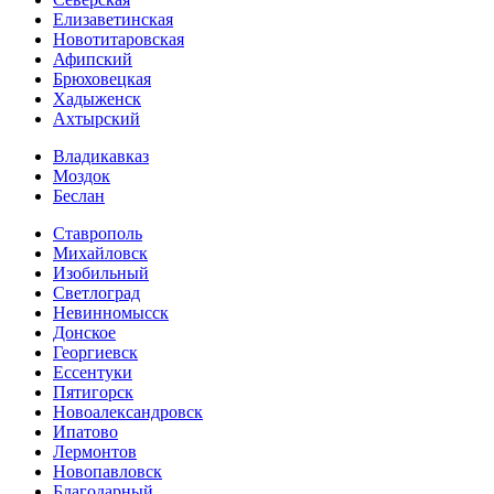
Елизаветинская
Новотитаровская
Афипский
Брюховецкая
Хадыженск
Ахтырский
Владикавказ
Моздок
Беслан
Ставрополь
Михайловск
Изобильный
Светлоград
Невинномысск
Донское
Георгиевск
Ессентуки
Пятигорск
Новоалександровск
Ипатово
Лермонтов
Новопавловск
Благодарный