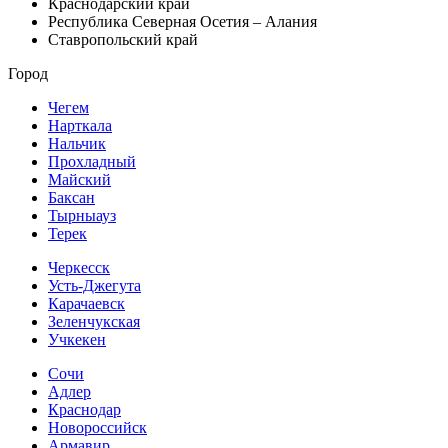
Краснодарский край
Республика Северная Осетия – Алания
Ставропольский край
Город
Чегем
Нарткала
Нальчик
Прохладный
Майский
Баксан
Тырныауз
Терек
Черкесск
Усть-Джегута
Карачаевск
Зеленчукская
Учкекен
Сочи
Адлер
Краснодар
Новороссийск
Армавир