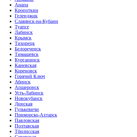
Анапа
Кропоткин
Геленджик
Славянск-на-Кубани
Туапсе
Лабинск
Крымск
Тихорецк
Белореченск
Тимашевск
Курганинск
Каневская
Кореновск
Горячий Ключ
Абинск
Апшеронск
Усть-Лабинск
Новокубанск
Динская
Гулькевичи
Приморско-Ахтарск
Павловская
Полтавская
Тбилисская
Северская