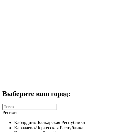
Комплекты домофонов
СКУД
Домофоны CTV
Портфолио
Услуги
Акции
Калькулятор
Контакты
Заказать звонок
Выберите ваш город:
Регион
Кабардино-Балкарская Республика
Карачаево-Черкесская Республика