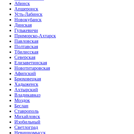
Абинск
Апшеронск
Усть-Лабинск
Новокубанск
Динская
Гулькевичи
Приморско-Ахтарск
Павловская
Полтавская
Тбилисская
Северская
Елизаветинская
Новотитаровская
Афипский
Брюховецкая
Хадыженск
Ахтырский
Владикавказ
Моздок
Беслан
Ставрополь
Михайловск
Изобильный
Светлоград
Невинномысск