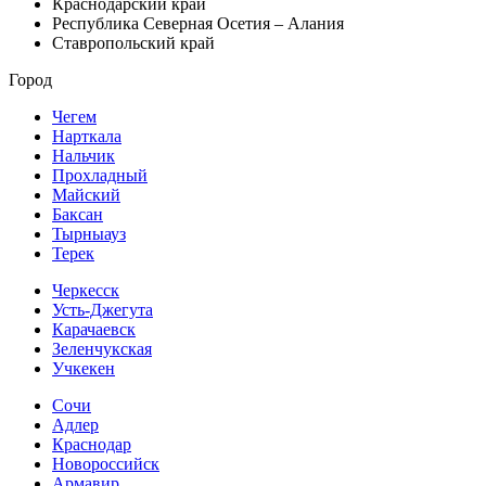
Краснодарский край
Республика Северная Осетия – Алания
Ставропольский край
Город
Чегем
Нарткала
Нальчик
Прохладный
Майский
Баксан
Тырныауз
Терек
Черкесск
Усть-Джегута
Карачаевск
Зеленчукская
Учкекен
Сочи
Адлер
Краснодар
Новороссийск
Армавир