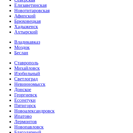
Елизаветинская
Новотитаровская
Афипский
Брюховецкая
Хадыженск
Ахтырский
Владикавказ
Моздок
Беслан
Ставрополь
Михайловск
Изобильный
Светлоград
Невинномысск
Донское
Георгиевск
Ессентуки
Пятигорск
Новоалександровск
Ипатово
Лермонтов
Новопавловск
Благодарный