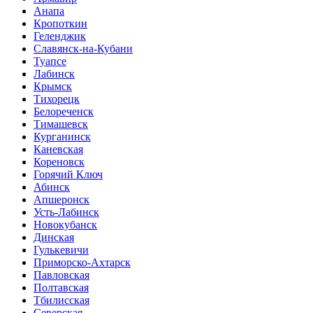
Анапа
Кропоткин
Геленджик
Славянск-на-Кубани
Туапсе
Лабинск
Крымск
Тихорецк
Белореченск
Тимашевск
Курганинск
Каневская
Кореновск
Горячий Ключ
Абинск
Апшеронск
Усть-Лабинск
Новокубанск
Динская
Гулькевичи
Приморско-Ахтарск
Павловская
Полтавская
Тбилисская
Северская