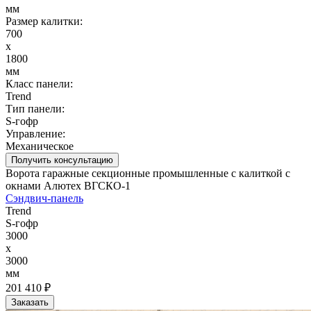
мм
Размер калитки:
700
x
1800
мм
Класс панели:
Trend
Тип панели:
S-гофр
Управление:
Механическое
Получить консультацию
Ворота гаражные секционные промышленные с калиткой с
окнами Алютех ВГСКО-1
Сэндвич-панель
Trend
S-гофр
3000
x
3000
мм
201 410 ₽
Заказать