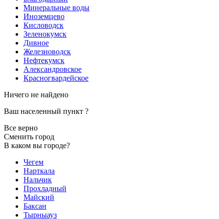
Минеральные воды
Иноземцево
Кисловодск
Зеленокумск
Дивное
Железноводск
Нефтекумск
Александровское
Красногвардейское
Ничего не найдено
Ваш населенный пункт
?
Все верно
Сменить город
В каком вы городе?
Чегем
Нарткала
Нальчик
Прохладный
Майский
Баксан
Тырныауз