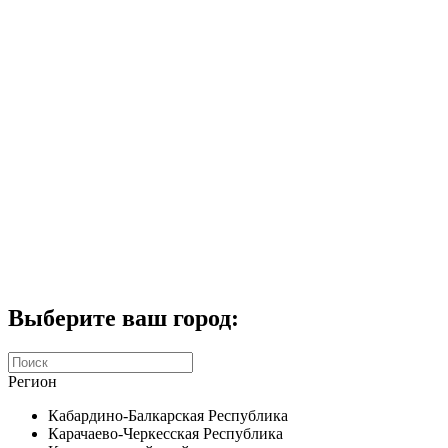
Комплекты домофонов
СКУД
Домофоны CTV
Портфолио
Услуги
Акции
Калькулятор
Контакты
Заказать звонок
Выберите ваш город:
Регион
Кабардино-Балкарская Республика
Карачаево-Черкесская Республика