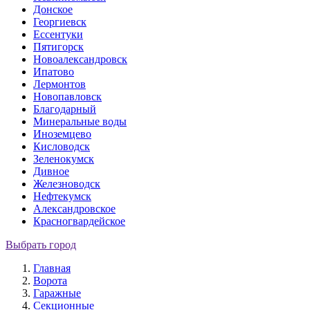
Донское
Георгиевск
Ессентуки
Пятигорск
Новоалександровск
Ипатово
Лермонтов
Новопавловск
Благодарный
Минеральные воды
Иноземцево
Кисловодск
Зеленокумск
Дивное
Железноводск
Нефтекумск
Александровское
Красногвардейское
Выбрать город
Главная
Ворота
Гаражные
Секционные