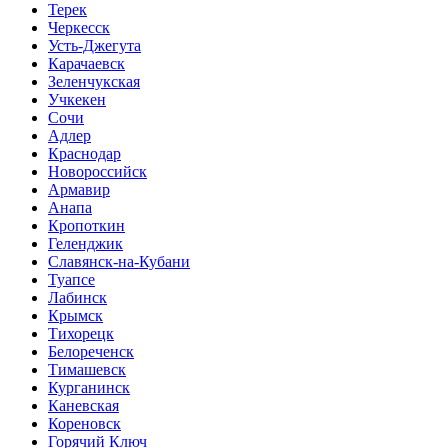
Терек
Черкесск
Усть-Джегута
Карачаевск
Зеленчукская
Учкекен
Сочи
Адлер
Краснодар
Новороссийск
Армавир
Анапа
Кропоткин
Геленджик
Славянск-на-Кубани
Туапсе
Лабинск
Крымск
Тихорецк
Белореченск
Тимашевск
Курганинск
Каневская
Кореновск
Горячий Ключ