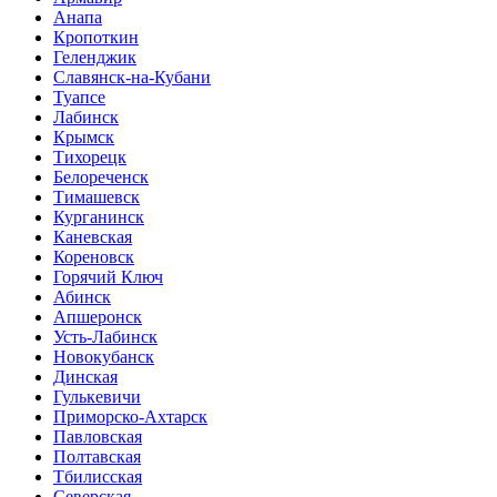
Анапа
Кропоткин
Геленджик
Славянск-на-Кубани
Туапсе
Лабинск
Крымск
Тихорецк
Белореченск
Тимашевск
Курганинск
Каневская
Кореновск
Горячий Ключ
Абинск
Апшеронск
Усть-Лабинск
Новокубанск
Динская
Гулькевичи
Приморско-Ахтарск
Павловская
Полтавская
Тбилисская
Северская