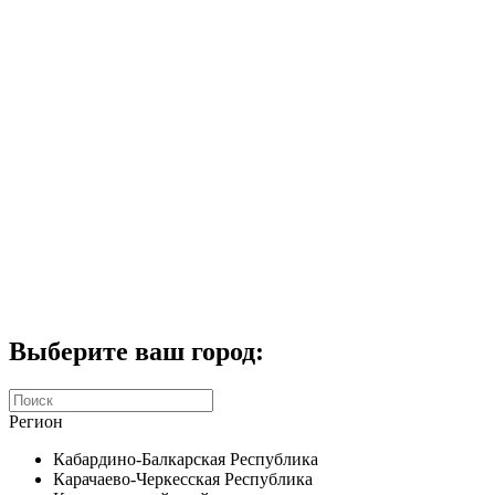
Комплекты домофонов
СКУД
Домофоны CTV
Портфолио
Услуги
Акции
Калькулятор
Контакты
Заказать звонок
Выберите ваш город:
Регион
Кабардино-Балкарская Республика
Карачаево-Черкесская Республика