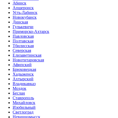
Абинск
Апшеронск
Усть-Лабинск
Новокубанск
Динская
Гулькевичи
Приморско-Ахтарск
Павловская
Полтавская
Тбилисская
Северская
Елизаветинская
Новотитаровская
Афипский
Брюховецкая
Хадыженск
Ахтырский
Владикавказ
Моздок
Беслан
Ставрополь
Михайловск
Изобильный
Светлоград
Невинномысск