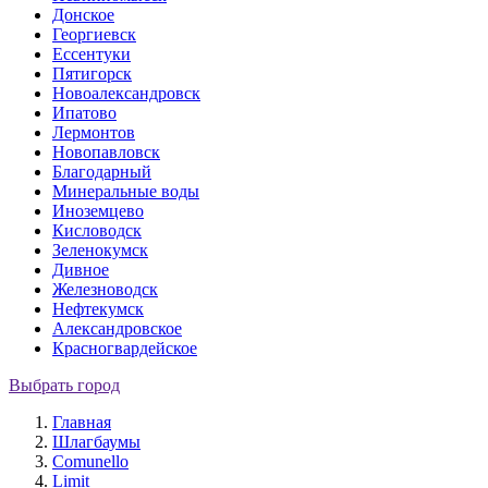
Донское
Георгиевск
Ессентуки
Пятигорск
Новоалександровск
Ипатово
Лермонтов
Новопавловск
Благодарный
Минеральные воды
Иноземцево
Кисловодск
Зеленокумск
Дивное
Железноводск
Нефтекумск
Александровское
Красногвардейское
Выбрать город
Главная
Шлагбаумы
Comunello
Limit