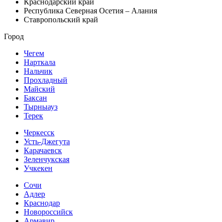
Краснодарский край
Республика Северная Осетия – Алания
Ставропольский край
Город
Чегем
Нарткала
Нальчик
Прохладный
Майский
Баксан
Тырныауз
Терек
Черкесск
Усть-Джегута
Карачаевск
Зеленчукская
Учкекен
Сочи
Адлер
Краснодар
Новороссийск
Армавир