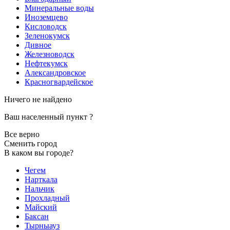
Минеральные воды
Иноземцево
Кисловодск
Зеленокумск
Дивное
Железноводск
Нефтекумск
Александровское
Красногвардейское
Ничего не найдено
Ваш населенный пункт
?
Все верно
Сменить город
В каком вы городе?
Чегем
Нарткала
Нальчик
Прохладный
Майский
Баксан
Тырныауз