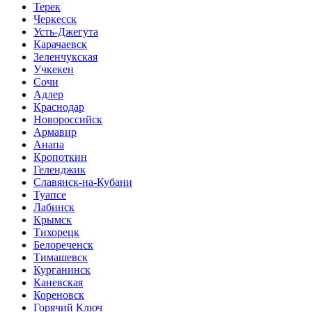
Терек
Черкесск
Усть-Джегута
Карачаевск
Зеленчукская
Учкекен
Сочи
Адлер
Краснодар
Новороссийск
Армавир
Анапа
Кропоткин
Геленджик
Славянск-на-Кубани
Туапсе
Лабинск
Крымск
Тихорецк
Белореченск
Тимашевск
Курганинск
Каневская
Кореновск
Горячий Ключ