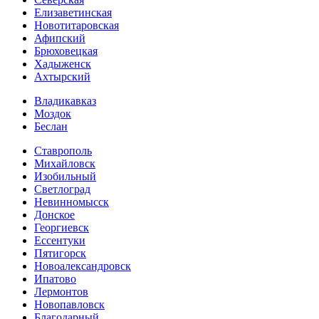
Елизаветинская
Новотитаровская
Афипский
Брюховецкая
Хадыженск
Ахтырский
Владикавказ
Моздок
Беслан
Ставрополь
Михайловск
Изобильный
Светлоград
Невинномысск
Донское
Георгиевск
Ессентуки
Пятигорск
Новоалександровск
Ипатово
Лермонтов
Новопавловск
Благодарный