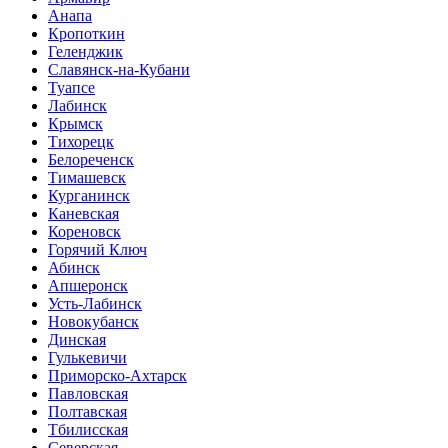
Анапа
Кропоткин
Геленджик
Славянск-на-Кубани
Туапсе
Лабинск
Крымск
Тихорецк
Белореченск
Тимашевск
Курганинск
Каневская
Кореновск
Горячий Ключ
Абинск
Апшеронск
Усть-Лабинск
Новокубанск
Динская
Гулькевичи
Приморско-Ахтарск
Павловская
Полтавская
Тбилисская
Северская