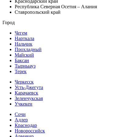
Краснодарский край
Республика Северная Осетия – Алания
Ставропольский край
Город
Чегем
Нарткала
Нальчик
Прохладный
Майский
Баксан
Тырныауз
Терек
Черкесск
Усть-Джегута
Карачаевск
Зеленчукская
Учкекен
Сочи
Адлер
Краснодар
Новороссийск
Армавир