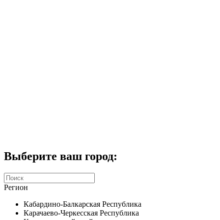
Комплекты домофонов
СКУД
Домофоны CTV
Портфолио
Услуги
Акции
Калькулятор
Контакты
Заказать звонок
Выберите ваш город:
Регион
Кабардино-Балкарская Республика
Карачаево-Черкесская Республика