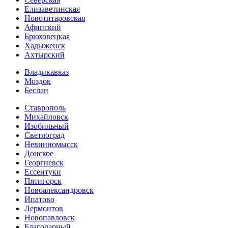
Елизаветинская
Новотитаровская
Афипский
Брюховецкая
Хадыженск
Ахтырский
Владикавказ
Моздок
Беслан
Ставрополь
Михайловск
Изобильный
Светлоград
Невинномысск
Донское
Георгиевск
Ессентуки
Пятигорск
Новоалександровск
Ипатово
Лермонтов
Новопавловск
Благодарный