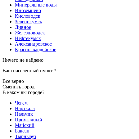
Минеральные воды
Иноземцево
Кисловодск
Зеленокумск
Дивное
Железноводск
Нефтекумск
Александровское
Красногвардейское
Ничего не найдено
Ваш населенный пункт
?
Все верно
Сменить город
В каком вы городе?
Чегем
Нарткала
Нальчик
Прохладный
Майский
Баксан
Тырныауз