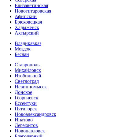
Елизаветинская
Новотитаровская
Афипский
Брюховецкая
Хадыженск
Ахтырский
Владикавказ
Моздок
Беслан
Ставрополь
Михайловск
Изобильный
Светлоград
Невинномысск
Донское
Георгиевск
Ессентуки
Пятигорск
Новоалександровск
Ипатово
Лермонтов
Новопавловск
Благодарный