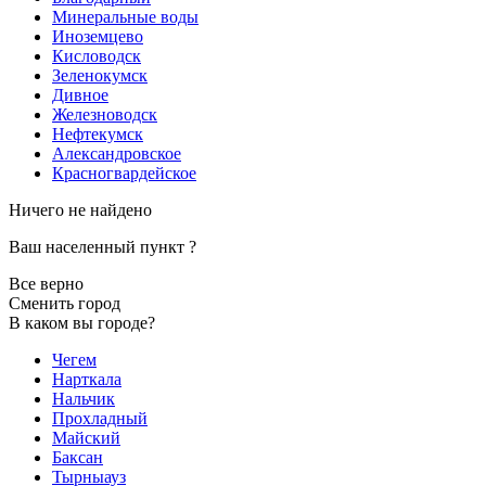
Минеральные воды
Иноземцево
Кисловодск
Зеленокумск
Дивное
Железноводск
Нефтекумск
Александровское
Красногвардейское
Ничего не найдено
Ваш населенный пункт
?
Все верно
Сменить город
В каком вы городе?
Чегем
Нарткала
Нальчик
Прохладный
Майский
Баксан
Тырныауз