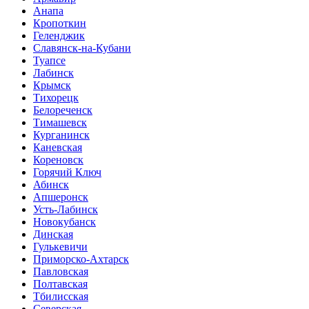
Анапа
Кропоткин
Геленджик
Славянск-на-Кубани
Туапсе
Лабинск
Крымск
Тихорецк
Белореченск
Тимашевск
Курганинск
Каневская
Кореновск
Горячий Ключ
Абинск
Апшеронск
Усть-Лабинск
Новокубанск
Динская
Гулькевичи
Приморско-Ахтарск
Павловская
Полтавская
Тбилисская
Северская