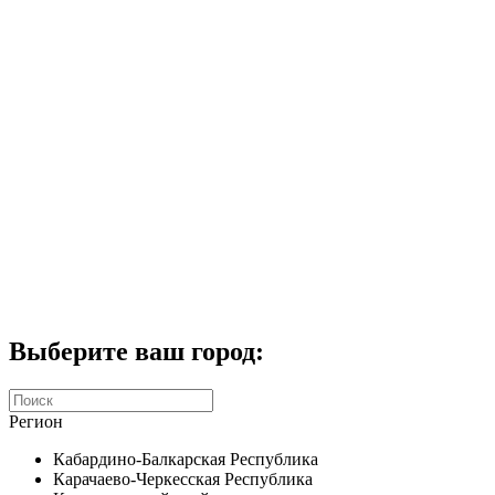
Комплекты домофонов
СКУД
Домофоны CTV
Портфолио
Услуги
Акции
Калькулятор
Контакты
Заказать звонок
Выберите ваш город:
Регион
Кабардино-Балкарская Республика
Карачаево-Черкесская Республика