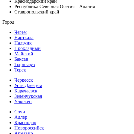
Краснодарский край
Республика Северная Осетия – Алания
Ставропольский край
Город
Чегем
Нарткала
Нальчик
Прохладный
Майский
Баксан
Тырныауз
Терек
Черкесск
Усть-Джегута
Карачаевск
Зеленчукская
Учкекен
Сочи
Адлер
Краснодар
Новороссийск
Армавир