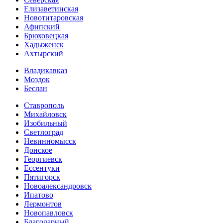
Елизаветинская
Новотитаровская
Афипский
Брюховецкая
Хадыженск
Ахтырский
Владикавказ
Моздок
Беслан
Ставрополь
Михайловск
Изобильный
Светлоград
Невинномысск
Донское
Георгиевск
Ессентуки
Пятигорск
Новоалександровск
Ипатово
Лермонтов
Новопавловск
Благодарный