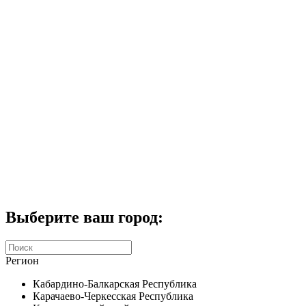
Комплекты домофонов
СКУД
Домофоны CTV
Портфолио
Услуги
Акции
Калькулятор
Контакты
Заказать звонок
Выберите ваш город:
Регион
Кабардино-Балкарская Республика
Карачаево-Черкесская Республика