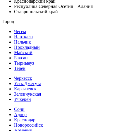
Краснодарский край
Республика Северная Осетия – Алания
Ставропольский край
Город
Чегем
Нарткала
Нальчик
Прохладный
Майский
Баксан
Тырныауз
Терек
Черкесск
Усть-Джегута
Карачаевск
Зеленчукская
Учкекен
Сочи
Адлер
Краснодар
Новороссийск
Армавир