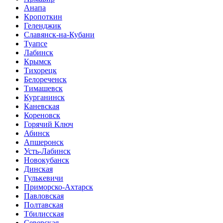
Анапа
Кропоткин
Геленджик
Славянск-на-Кубани
Туапсе
Лабинск
Крымск
Тихорецк
Белореченск
Тимашевск
Курганинск
Каневская
Кореновск
Горячий Ключ
Абинск
Апшеронск
Усть-Лабинск
Новокубанск
Динская
Гулькевичи
Приморско-Ахтарск
Павловская
Полтавская
Тбилисская
Северская