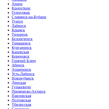
Анапа
Кропоткин
Геленджик
Славянск-на-Кубани
Туапсе
Лабинск
Крымск
Тихорецк
Белореченск
Тимашевск
Курганинск
Каневская
Кореновск
Горячий Ключ
Абинск
Апшеронск
Усть-Лабинск
Новокубанск
Динская
Гулькевичи
Приморско-Ахтарск
Павловская
Полтавская
Тбилисская
Северская