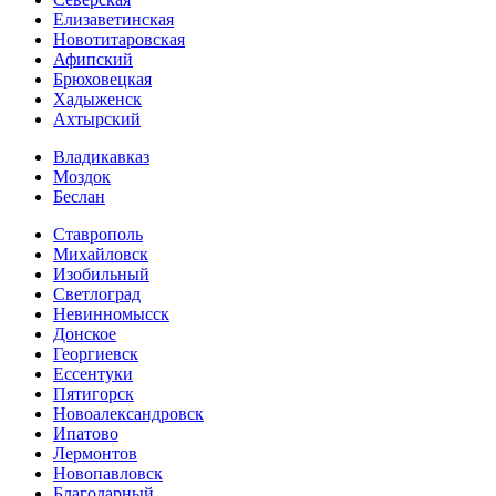
Елизаветинская
Новотитаровская
Афипский
Брюховецкая
Хадыженск
Ахтырский
Владикавказ
Моздок
Беслан
Ставрополь
Михайловск
Изобильный
Светлоград
Невинномысск
Донское
Георгиевск
Ессентуки
Пятигорск
Новоалександровск
Ипатово
Лермонтов
Новопавловск
Благодарный