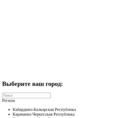
Комплекты домофонов
СКУД
Домофоны CTV
Портфолио
Услуги
Акции
Калькулятор
Контакты
Заказать звонок
Выберите ваш город:
Регион
Кабардино-Балкарская Республика
Карачаево-Черкесская Республика