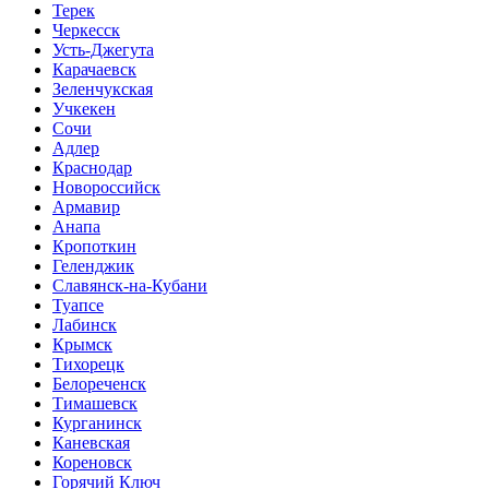
Терек
Черкесск
Усть-Джегута
Карачаевск
Зеленчукская
Учкекен
Сочи
Адлер
Краснодар
Новороссийск
Армавир
Анапа
Кропоткин
Геленджик
Славянск-на-Кубани
Туапсе
Лабинск
Крымск
Тихорецк
Белореченск
Тимашевск
Курганинск
Каневская
Кореновск
Горячий Ключ