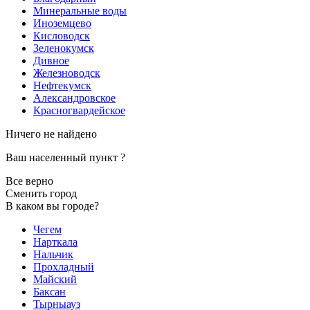
Минеральные воды
Иноземцево
Кисловодск
Зеленокумск
Дивное
Железноводск
Нефтекумск
Александровское
Красногвардейское
Ничего не найдено
Ваш населенный пункт
?
Все верно
Сменить город
В каком вы городе?
Чегем
Нарткала
Нальчик
Прохладный
Майский
Баксан
Тырныауз