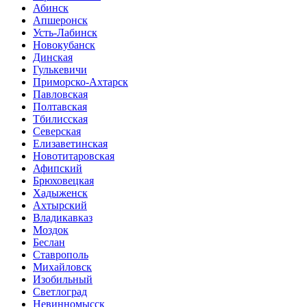
Абинск
Апшеронск
Усть-Лабинск
Новокубанск
Динская
Гулькевичи
Приморско-Ахтарск
Павловская
Полтавская
Тбилисская
Северская
Елизаветинская
Новотитаровская
Афипский
Брюховецкая
Хадыженск
Ахтырский
Владикавказ
Моздок
Беслан
Ставрополь
Михайловск
Изобильный
Светлоград
Невинномысск