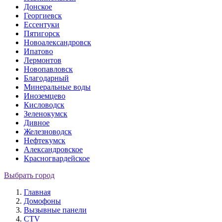
Донское
Георгиевск
Ессентуки
Пятигорск
Новоалександровск
Ипатово
Лермонтов
Новопавловск
Благодарный
Минеральные воды
Иноземцево
Кисловодск
Зеленокумск
Дивное
Железноводск
Нефтекумск
Александровское
Красногвардейское
Выбрать город
Главная
Домофоны
Вызывные панели
CTV