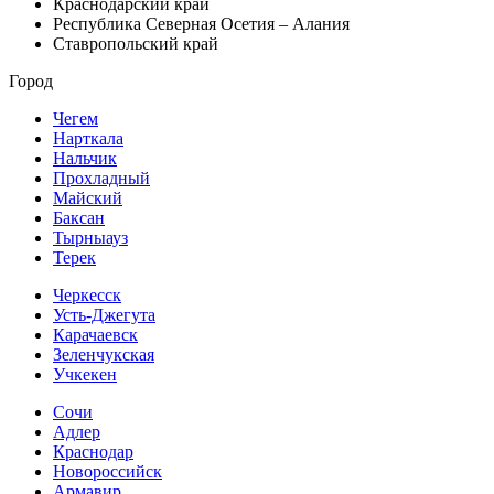
Краснодарский край
Республика Северная Осетия – Алания
Ставропольский край
Город
Чегем
Нарткала
Нальчик
Прохладный
Майский
Баксан
Тырныауз
Терек
Черкесск
Усть-Джегута
Карачаевск
Зеленчукская
Учкекен
Сочи
Адлер
Краснодар
Новороссийск
Армавир