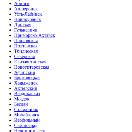
Абинск
Апшеронск
Усть-Лабинск
Новокубанск
Динская
Гулькевичи
Приморско-Ахтарск
Павловская
Полтавская
Тбилисская
Северская
Елизаветинская
Новотитаровская
Афипский
Брюховецкая
Хадыженск
Ахтырский
Владикавказ
Моздок
Беслан
Ставрополь
Михайловск
Изобильный
Светлоград
Невинномысск