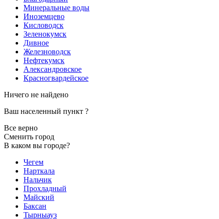
Минеральные воды
Иноземцево
Кисловодск
Зеленокумск
Дивное
Железноводск
Нефтекумск
Александровское
Красногвардейское
Ничего не найдено
Ваш населенный пункт
?
Все верно
Сменить город
В каком вы городе?
Чегем
Нарткала
Нальчик
Прохладный
Майский
Баксан
Тырныауз