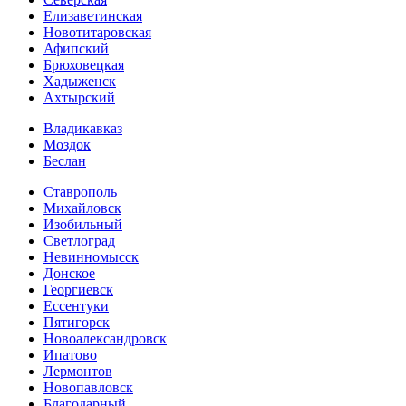
Елизаветинская
Новотитаровская
Афипский
Брюховецкая
Хадыженск
Ахтырский
Владикавказ
Моздок
Беслан
Ставрополь
Михайловск
Изобильный
Светлоград
Невинномысск
Донское
Георгиевск
Ессентуки
Пятигорск
Новоалександровск
Ипатово
Лермонтов
Новопавловск
Благодарный