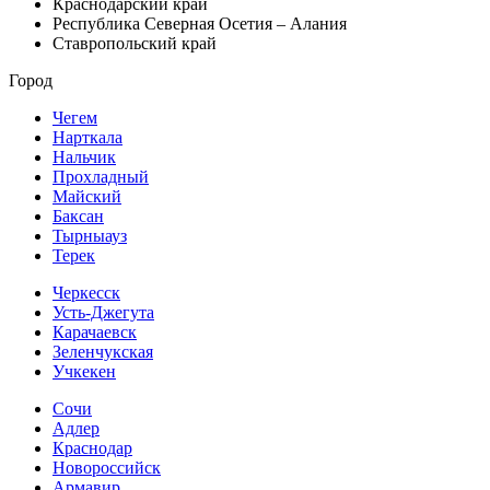
Краснодарский край
Республика Северная Осетия – Алания
Ставропольский край
Город
Чегем
Нарткала
Нальчик
Прохладный
Майский
Баксан
Тырныауз
Терек
Черкесск
Усть-Джегута
Карачаевск
Зеленчукская
Учкекен
Сочи
Адлер
Краснодар
Новороссийск
Армавир