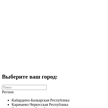
Комплекты домофонов
СКУД
Домофоны CTV
Портфолио
Услуги
Акции
Калькулятор
Контакты
Заказать звонок
Выберите ваш город:
Регион
Кабардино-Балкарская Республика
Карачаево-Черкесская Республика