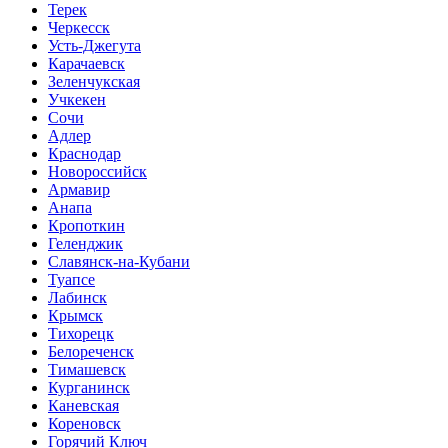
Терек
Черкесск
Усть-Джегута
Карачаевск
Зеленчукская
Учкекен
Сочи
Адлер
Краснодар
Новороссийск
Армавир
Анапа
Кропоткин
Геленджик
Славянск-на-Кубани
Туапсе
Лабинск
Крымск
Тихорецк
Белореченск
Тимашевск
Курганинск
Каневская
Кореновск
Горячий Ключ