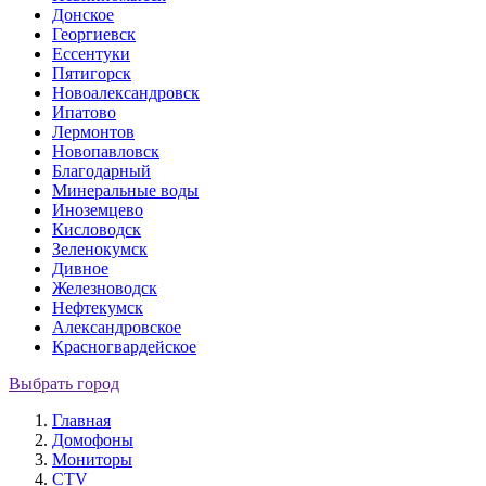
Донское
Георгиевск
Ессентуки
Пятигорск
Новоалександровск
Ипатово
Лермонтов
Новопавловск
Благодарный
Минеральные воды
Иноземцево
Кисловодск
Зеленокумск
Дивное
Железноводск
Нефтекумск
Александровское
Красногвардейское
Выбрать город
Главная
Домофоны
Мониторы
CTV