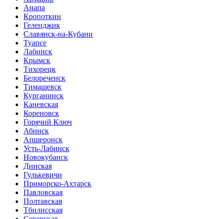
Анапа
Кропоткин
Геленджик
Славянск-на-Кубани
Туапсе
Лабинск
Крымск
Тихорецк
Белореченск
Тимашевск
Курганинск
Каневская
Кореновск
Горячий Ключ
Абинск
Апшеронск
Усть-Лабинск
Новокубанск
Динская
Гулькевичи
Приморско-Ахтарск
Павловская
Полтавская
Тбилисская
Северская