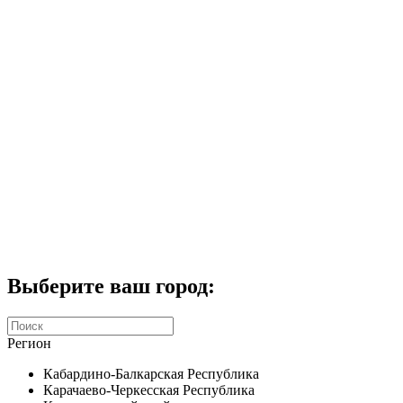
Комплекты домофонов
СКУД
Домофоны CTV
Портфолио
Услуги
Акции
Калькулятор
Контакты
Заказать звонок
Выберите ваш город:
Регион
Кабардино-Балкарская Республика
Карачаево-Черкесская Республика