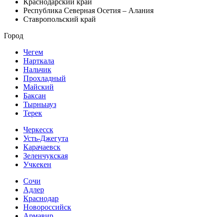
Краснодарский край
Республика Северная Осетия – Алания
Ставропольский край
Город
Чегем
Нарткала
Нальчик
Прохладный
Майский
Баксан
Тырныауз
Терек
Черкесск
Усть-Джегута
Карачаевск
Зеленчукская
Учкекен
Сочи
Адлер
Краснодар
Новороссийск
Армавир