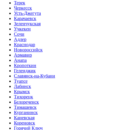
Терек
Черкесск
Усть-Джегута
Карачаевск
Зеленчукская
Учкекен
Сочи
Адлер
Краснодар
Новороссийск
Армавир
Анапа
Кропоткин
Геленджик
Славянск-на-Кубани
Туапсе
Лабинск
Крымск
Тихорецк
Белореченск
Тимашевск
Курганинск
Каневская
Кореновск
Горячий Ключ