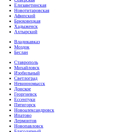
Елизаветинская
Новотитаровская
Афипский
Брюховецкая
Хадыженск
Ахтырский
Владикавказ
Моздок
Беслан
Ставрополь
Михайловск
Изобильный
Светлоград
Невинномысск
Донское
Георгиевск
Ессентуки
Пятигорск
Новоалександровск
Ипатово
Лермонтов
Новопавловск
Благодарный