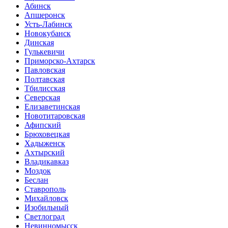
Абинск
Апшеронск
Усть-Лабинск
Новокубанск
Динская
Гулькевичи
Приморско-Ахтарск
Павловская
Полтавская
Тбилисская
Северская
Елизаветинская
Новотитаровская
Афипский
Брюховецкая
Хадыженск
Ахтырский
Владикавказ
Моздок
Беслан
Ставрополь
Михайловск
Изобильный
Светлоград
Невинномысск