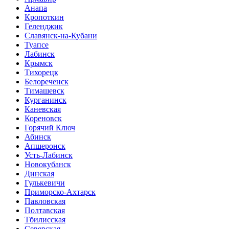
Анапа
Кропоткин
Геленджик
Славянск-на-Кубани
Туапсе
Лабинск
Крымск
Тихорецк
Белореченск
Тимашевск
Курганинск
Каневская
Кореновск
Горячий Ключ
Абинск
Апшеронск
Усть-Лабинск
Новокубанск
Динская
Гулькевичи
Приморско-Ахтарск
Павловская
Полтавская
Тбилисская
Северская