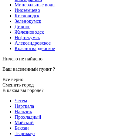
Минеральные воды
Иноземцево
Кисловодск
Зеленокумск
Дивное
Железноводск
Нефтекумск
Александровское
Красногвардейское
Ничего не найдено
Ваш населенный пункт
?
Все верно
Сменить город
В каком вы городе?
Чегем
Нарткала
Нальчик
Прохладный
Майский
Баксан
Тырныауз