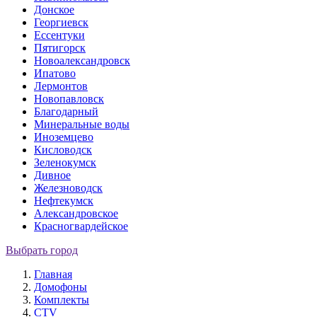
Донское
Георгиевск
Ессентуки
Пятигорск
Новоалександровск
Ипатово
Лермонтов
Новопавловск
Благодарный
Минеральные воды
Иноземцево
Кисловодск
Зеленокумск
Дивное
Железноводск
Нефтекумск
Александровское
Красногвардейское
Выбрать город
Главная
Домофоны
Комплекты
CTV