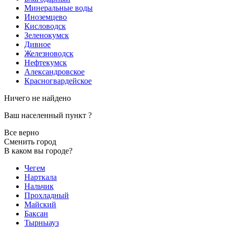
Минеральные воды
Иноземцево
Кисловодск
Зеленокумск
Дивное
Железноводск
Нефтекумск
Александровское
Красногвардейское
Ничего не найдено
Ваш населенный пункт
?
Все верно
Сменить город
В каком вы городе?
Чегем
Нарткала
Нальчик
Прохладный
Майский
Баксан
Тырныауз