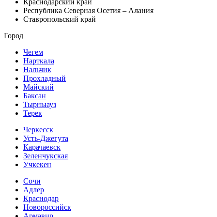
Краснодарский край
Республика Северная Осетия – Алания
Ставропольский край
Город
Чегем
Нарткала
Нальчик
Прохладный
Майский
Баксан
Тырныауз
Терек
Черкесск
Усть-Джегута
Карачаевск
Зеленчукская
Учкекен
Сочи
Адлер
Краснодар
Новороссийск
Армавир