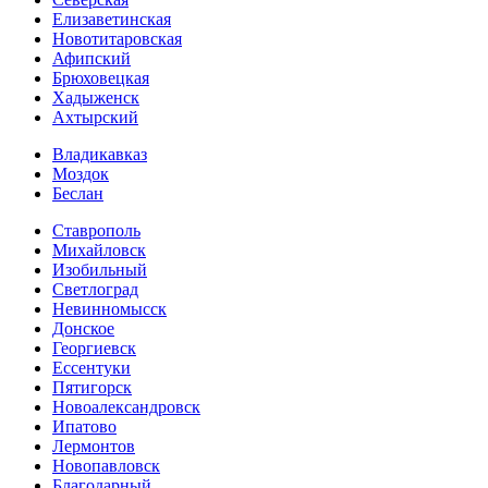
Елизаветинская
Новотитаровская
Афипский
Брюховецкая
Хадыженск
Ахтырский
Владикавказ
Моздок
Беслан
Ставрополь
Михайловск
Изобильный
Светлоград
Невинномысск
Донское
Георгиевск
Ессентуки
Пятигорск
Новоалександровск
Ипатово
Лермонтов
Новопавловск
Благодарный