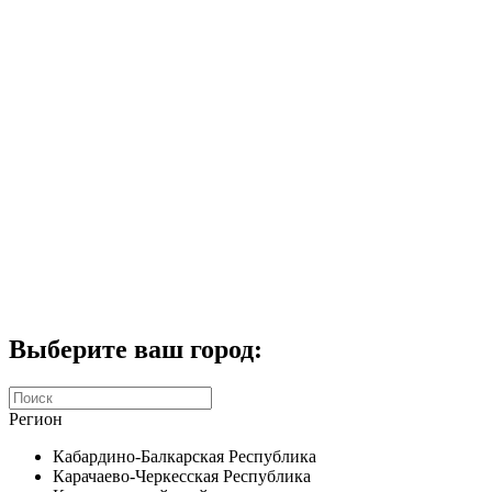
Комплекты домофонов
СКУД
Домофоны CTV
Портфолио
Услуги
Акции
Калькулятор
Контакты
Заказать звонок
Выберите ваш город:
Регион
Кабардино-Балкарская Республика
Карачаево-Черкесская Республика