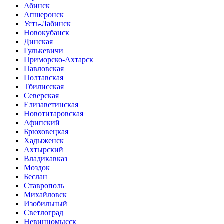
Абинск
Апшеронск
Усть-Лабинск
Новокубанск
Динская
Гулькевичи
Приморско-Ахтарск
Павловская
Полтавская
Тбилисская
Северская
Елизаветинская
Новотитаровская
Афипский
Брюховецкая
Хадыженск
Ахтырский
Владикавказ
Моздок
Беслан
Ставрополь
Михайловск
Изобильный
Светлоград
Невинномысск