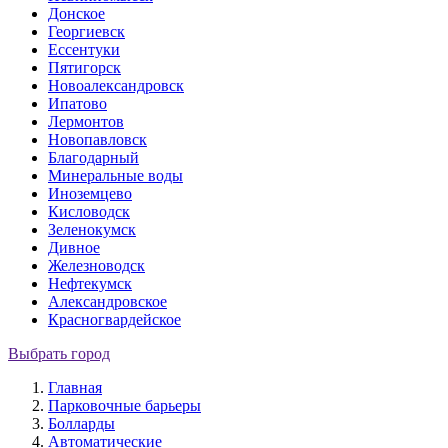
Донское
Георгиевск
Ессентуки
Пятигорск
Новоалександровск
Ипатово
Лермонтов
Новопавловск
Благодарный
Минеральные воды
Иноземцево
Кисловодск
Зеленокумск
Дивное
Железноводск
Нефтекумск
Александровское
Красногвардейское
Выбрать город
Главная
Парковочные барьеры
Болларды
Автоматические