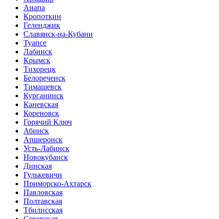
Анапа
Кропоткин
Геленджик
Славянск-на-Кубани
Туапсе
Лабинск
Крымск
Тихорецк
Белореченск
Тимашевск
Курганинск
Каневская
Кореновск
Горячий Ключ
Абинск
Апшеронск
Усть-Лабинск
Новокубанск
Динская
Гулькевичи
Приморско-Ахтарск
Павловская
Полтавская
Тбилисская
Северская