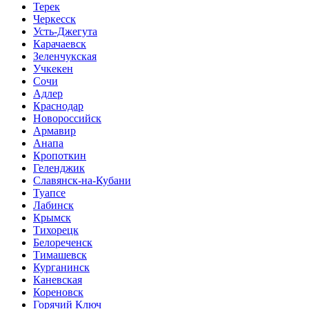
Терек
Черкесск
Усть-Джегута
Карачаевск
Зеленчукская
Учкекен
Сочи
Адлер
Краснодар
Новороссийск
Армавир
Анапа
Кропоткин
Геленджик
Славянск-на-Кубани
Туапсе
Лабинск
Крымск
Тихорецк
Белореченск
Тимашевск
Курганинск
Каневская
Кореновск
Горячий Ключ