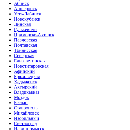
Абинск
Апшеронск
Усть-Лабинск
Новокубанск
Динская
Гулькевичи
Приморско-Ахтарск
Павловская
Полтавская
Тбилисская
Северская
Елизаветинская
Новотитаровская
Афипский
Брюховецкая
Хадыженск
Ахтырский
Владикавказ
Моздок
Беслан
Ставрополь
Михайловск
Изобильный
Светлоград
Невинномысск