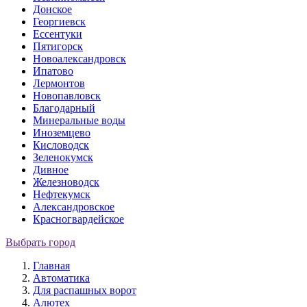
Донское
Георгиевск
Ессентуки
Пятигорск
Новоалександровск
Ипатово
Лермонтов
Новопавловск
Благодарный
Минеральные воды
Иноземцево
Кисловодск
Зеленокумск
Дивное
Железноводск
Нефтекумск
Александровское
Красногвардейское
Выбрать город
Главная
Автоматика
Для распашных ворот
Алютех