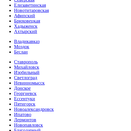
Елизаветинская
Новотитаровская
Афипский
Брюховецкая
Хадыженск
Ахтырский
Владикавказ
Моздок
Беслан
Ставрополь
Михайловск
Изобильный
Светлоград
Невинномысск
Донское
Георгиевск
Ессентуки
Пятигорск
Новоалександровск
Ипатово
Лермонтов
Новопавловск
Благодарный