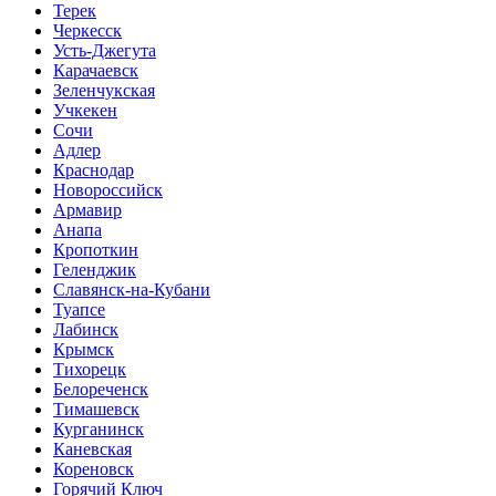
Терек
Черкесск
Усть-Джегута
Карачаевск
Зеленчукская
Учкекен
Сочи
Адлер
Краснодар
Новороссийск
Армавир
Анапа
Кропоткин
Геленджик
Славянск-на-Кубани
Туапсе
Лабинск
Крымск
Тихорецк
Белореченск
Тимашевск
Курганинск
Каневская
Кореновск
Горячий Ключ