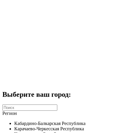
Комплекты домофонов
СКУД
Домофоны CTV
Портфолио
Услуги
Акции
Калькулятор
Контакты
Заказать звонок
Выберите ваш город:
Регион
Кабардино-Балкарская Республика
Карачаево-Черкесская Республика