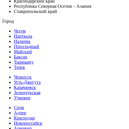
Краснодарский край
Республика Северная Осетия – Алания
Ставропольский край
Город
Чегем
Нарткала
Нальчик
Прохладный
Майский
Баксан
Тырныауз
Терек
Черкесск
Усть-Джегута
Карачаевск
Зеленчукская
Учкекен
Сочи
Адлер
Краснодар
Новороссийск
Армавир