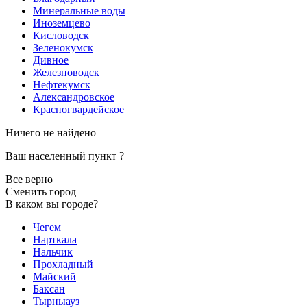
Минеральные воды
Иноземцево
Кисловодск
Зеленокумск
Дивное
Железноводск
Нефтекумск
Александровское
Красногвардейское
Ничего не найдено
Ваш населенный пункт
?
Все верно
Сменить город
В каком вы городе?
Чегем
Нарткала
Нальчик
Прохладный
Майский
Баксан
Тырныауз