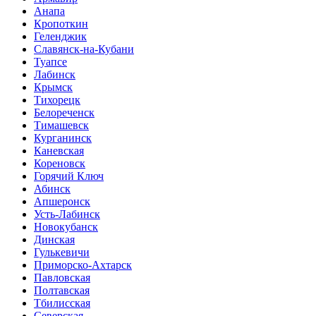
Анапа
Кропоткин
Геленджик
Славянск-на-Кубани
Туапсе
Лабинск
Крымск
Тихорецк
Белореченск
Тимашевск
Курганинск
Каневская
Кореновск
Горячий Ключ
Абинск
Апшеронск
Усть-Лабинск
Новокубанск
Динская
Гулькевичи
Приморско-Ахтарск
Павловская
Полтавская
Тбилисская
Северская